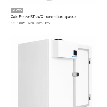
NUOVO
Celle Freezer BT -20°C – con motore a parete
Fascia
3.780,00
€
-
6.204,00
€
+ IVA
di
prezzo:
da
3.780,00€
a
6.204,00€