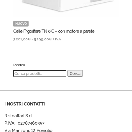
NUOVO
Celle Frigorifere TN 0°C – con motore a parete
Fascia
3.201,00
€
-
5.299,00
€
+ IVA
di
prezzo:
da
3.201,00€
Ricerca
a
Cerca:
Cerca
5.299,00€
I NOSTRI CONTATTI
Ristoaffari S.r.l.
P.IVA: 02787460357
Via Manzoni, 12 Poviglio