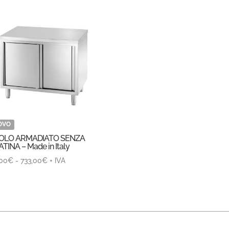
OVO
OLO ARMADIATO SENZA
TINA – Made in Italy
Fascia
00
€
-
733,00
€
+ IVA
di
prezzo:
da
446,00€
a