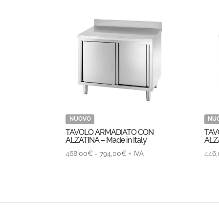
NUOVO
NU
TAVOLO ARMADIATO CON
TAV
ALZATINA – Made in Italy
ALZA
Fascia
468,00
€
-
794,00
€
+ IVA
446,
di
prezzo:
da
468,00€
a