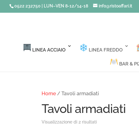
0522 232750 | LUN–VEN 8-12/14-18
info@ristoaffari.it
LINEA ACCIAIO
LINEA FREDDO
BAR & PI
Home
/ Tavoli armadiati
Tavoli armadiati
Visualizzazione di 2 risultati