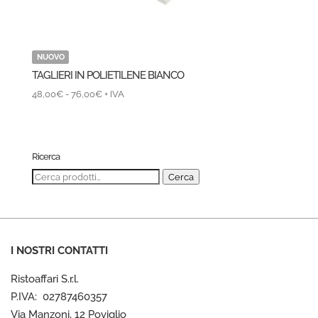
NUOVO
TAGLIERI IN POLIETILENE BIANCO
Fascia
48,00
€
-
76,00
€
+ IVA
di
prezzo:
da
48,00€
Ricerca
a
Cerca:
Cerca
76,00€
I NOSTRI CONTATTI
Ristoaffari S.r.l.
P.IVA: 02787460357
Via Manzoni, 12 Poviglio