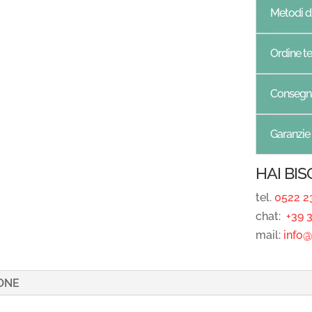
Metodi 
Ordine te
Consegn
Garanzie
HAI BI
tel.
0522 2
chat:
+39 3
mail:
info@r
ONE