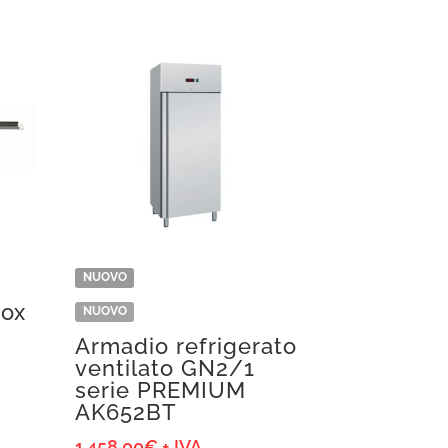
NUOVO
nox
NUOVO
Armadio refrigerato
ventilato GN2/1
serie PREMIUM
AK652BT
1.458,00
€
+ IVA