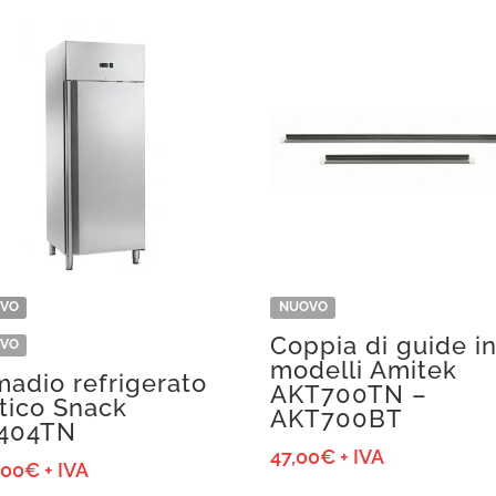
VO
NUOVO
Coppia di guide i
VO
modelli Amitek
madio refrigerato
AKT700TN –
atico Snack
AKT700BT
404TN
47,00
€
+ IVA
,00
€
+ IVA