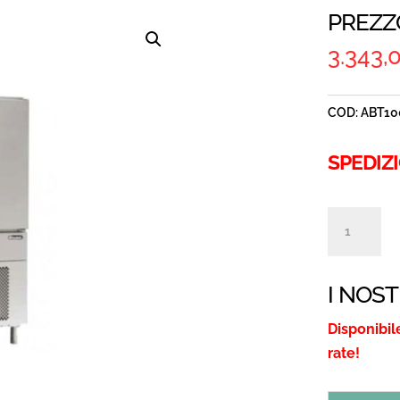
PREZZ
3.343,
COD:
ABT10
SPEDIZ
ABBATTIT
ABT100A
QUANTITÀ
I NOST
Disponibil
rate!