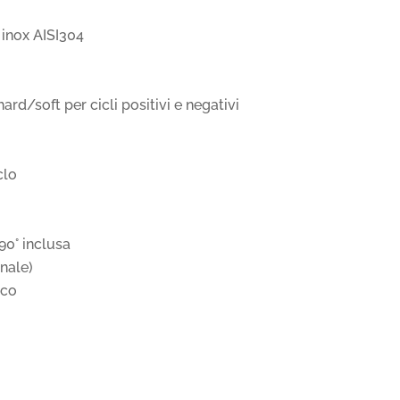
 inox AISI304
rd/soft per cicli positivi e negativi
clo
i
90° inclusa
onale)
ico