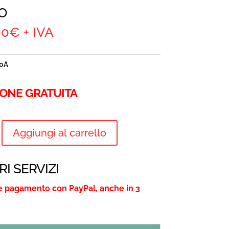
O
00
€
+ IVA
0A
IONE GRATUITA
ORE
Aggiungi al carrello
RI SERVIZI
e pagamento con PayPal, anche in 3