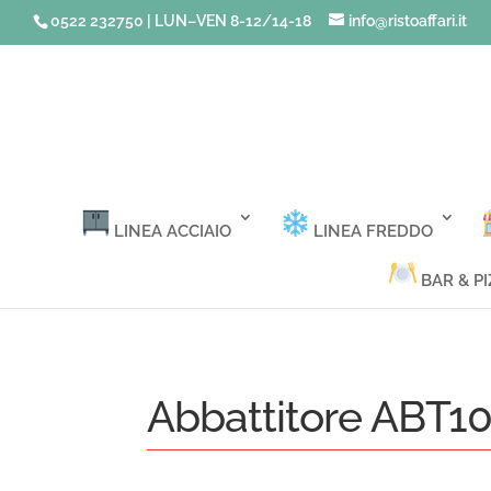
0522 232750 | LUN–VEN 8-12/14-18
info@ristoaffari.it
LINEA ACCIAIO
LINEA FREDDO
BAR & PI
Abbattitore ABT1