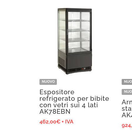
NUOVO
NUO
Espositore
NUO
refrigerato per bibite
Ar
con vetri sui 4 lati
st
AK78EBN
AK
462,00
€
+ IVA
924