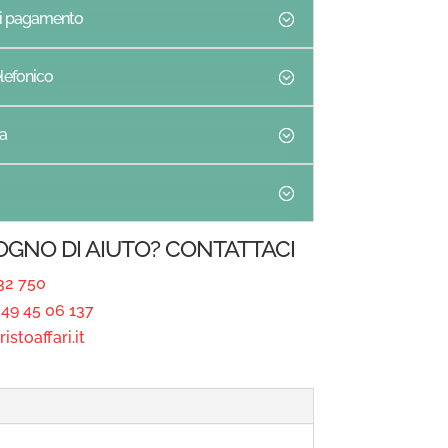
di pagamento
lefonico
a
SOGNO DI AIUTO? CONTATTACI
32 750
49 45 06 137
istoaffari.it