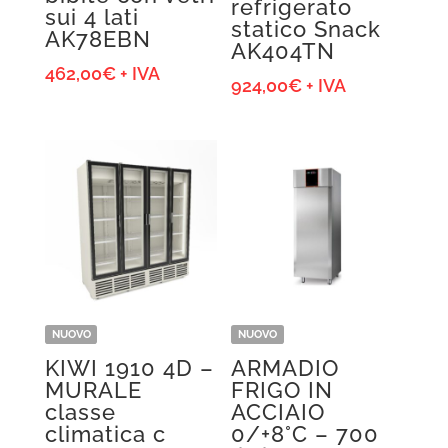
refrigerato
sui 4 lati
statico Snack
AK78EBN
AK404TN
462,00
€
+ IVA
924,00
€
+ IVA
NUOVO
NUOVO
KIWI 1910 4D –
ARMADIO
MURALE
FRIGO IN
classe
ACCIAIO
climatica c
0/+8°C – 700