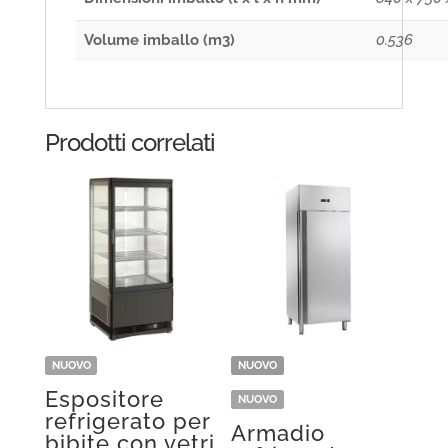
Volume imballo (m3)
0.536
Prodotti correlati
NUOVO
NUOVO
Espositore
NUOVO
refrigerato per
Armadio
bibite con vetri