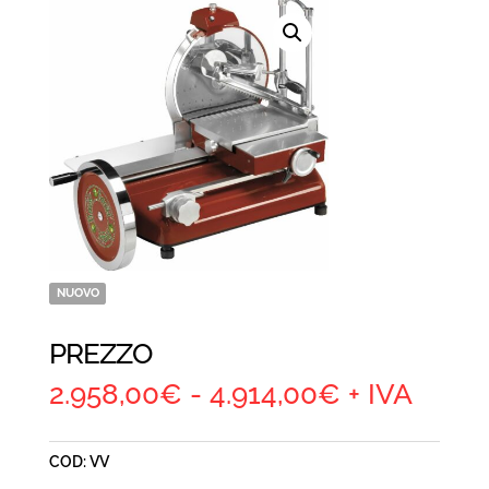
NUOVO
PREZZO
Fascia
2.958,00
€
-
4.914,00
€
+ IVA
di
prezzo:
COD:
VV
da