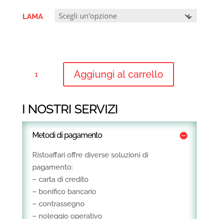
2.958,00€
a
LAMA
4.914,00€
AFFETTATRICE
Aggiungi al carrello
A
VOLANO
QUANTITÀ
I NOSTRI SERVIZI
Metodi di pagamento
Ristoaffari offre diverse soluzioni di
pagamento:
– carta di credito
– bonifico bancario
– contrassegno
– noleggio operativo