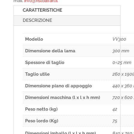
mail:
info@ristoaffari.it
CARATTERISTICHE
DESCRIZIONE
Modello
VV300
Dimensione della lama
300 mm
Spessore di taglio
0÷25 mm
Taglio utile
260 x 190
Dimensione piano di appoggio
440 x 360
Dimensioni macchina (l x l x h mm)
720 x 600
Peso netto (kg)
42
Peso lordo (Kg)
75
Dimensioni imballo (l x l x h mm)
840 x 750