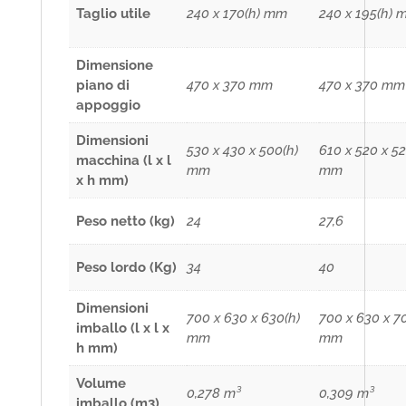
Taglio utile
240 x 170(h) mm
240 x 195(h) 
Dimensione
piano di
470 x 370 mm
470 x 370 mm
appoggio
Dimensioni
530 x 430 x 500(h)
610 x 520 x 52
macchina (l x l
mm
mm
x h mm)
Peso netto (kg)
24
27,6
Peso lordo (Kg)
34
40
Dimensioni
700 x 630 x 630(h)
700 x 630 x 7
imballo (l x l x
mm
mm
h mm)
Volume
0,278 m³
0,309 m³
imballo (m3)