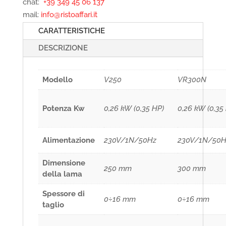
chat:
+39 349 45 06 137
mail:
info@ristoaffari.it
CARATTERISTICHE
DESCRIZIONE
Modello
V250
VR300N
Potenza Kw
0,26 kW (0,35 HP)
0,26 kW (0,35
Alimentazione
230V/1N/50Hz
230V/1N/50H
Dimensione
250 mm
300 mm
della lama
Spessore di
0÷16 mm
0÷16 mm
taglio