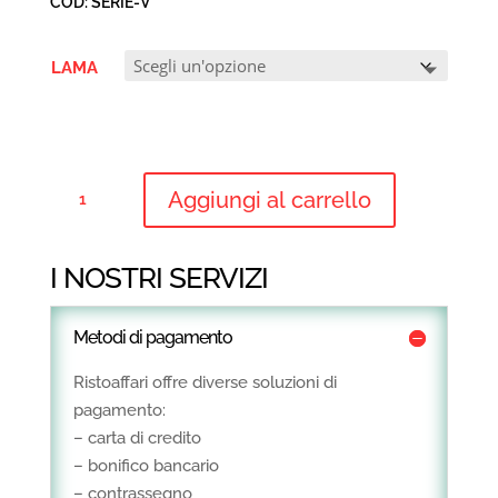
COD:
SERIE-V
da
1.099,00€
a
LAMA
1.992,00€
AFFETTATRICE
Aggiungi al carrello
VERTICALE
CON
CARRELLO
I NOSTRI SERVIZI
REMOVIBILE
QUANTITÀ
Metodi di pagamento
Ristoaffari offre diverse soluzioni di
pagamento:
– carta di credito
– bonifico bancario
– contrassegno