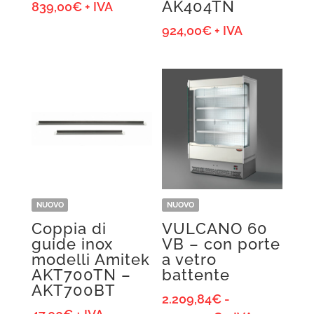
AK404TN
839,00
€
+ IVA
924,00
€
+ IVA
NUOVO
NUOVO
Coppia di
VULCANO 60
guide inox
VB – con porte
modelli Amitek
a vetro
AKT700TN –
battente
AKT700BT
2.209,84
€
-