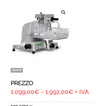
NUOVO
PREZZO
Fascia
1.099,00
€
-
1.992,00
€
+ IVA
di
prezzo: