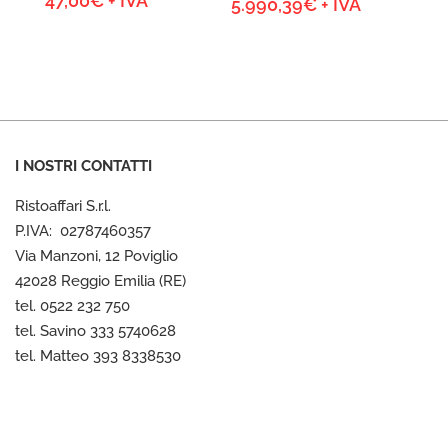
47,00
€
+ IVA
Fascia
5.990,39
€
+ IVA
di
prezzo:
da
2.209,84€
a
5.990,39€
I NOSTRI CONTATTI
Ristoaffari S.r.l.
P.IVA: 02787460357
Via Manzoni, 12 Poviglio
42028 Reggio Emilia (RE)
tel. 0522 232 750
tel. Savino 333 5740628
tel. Matteo 393 8338530