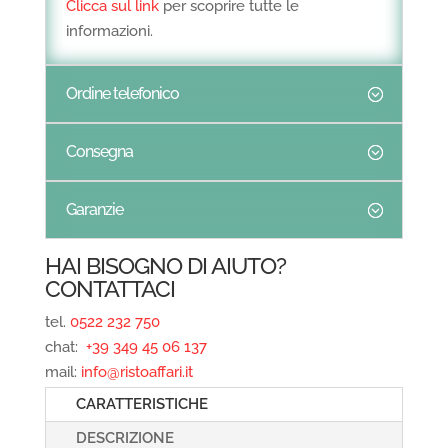
Clicca sul link
per scoprire tutte le
informazioni.
Ordine telefonico
Consegna
Garanzie
HAI BISOGNO DI AIUTO?
CONTATTACI
tel.
0522 232 750
chat:
+39 349 45 06 137
mail:
info@ristoaffari.it
CARATTERISTICHE
DESCRIZIONE