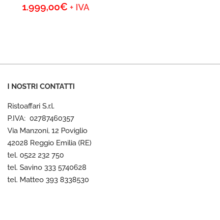
prezzo
1.999,00
€
Il
+ IVA
originale
prezzo
era:
attuale
2.200,00€.
è:
1.999,00€.
I NOSTRI CONTATTI
Ristoaffari S.r.l.
P.IVA: 02787460357
Via Manzoni, 12 Poviglio
42028 Reggio Emilia (RE)
tel. 0522 232 750
tel. Savino 333 5740628
tel. Matteo 393 8338530