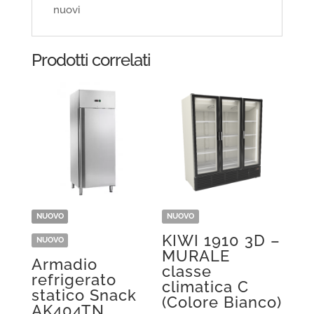
nuovi
Prodotti correlati
NUOVO
NUOVO
KIWI 1910 3D –
NUOVO
MURALE
Armadio
classe
refrigerato
climatica C
statico Snack
(Colore Bianco)
AK404TN