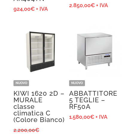
2.850,00
€
+ IVA
924,00
€
+ IVA
NUOVO
NUOVO
KIWI 1620 2D –
ABBATTITORE
MURALE
5 TEGLIE –
classe
RF50A
climatica C
1.580,00
€
+ IVA
(Colore Bianco)
Il
2.200,00
€