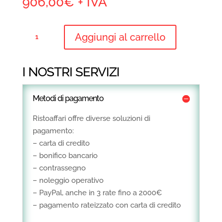
906,00
€
+ IVA
ARMADIO
Aggiungi al carrello
FRIGO
IN
ACCIAIO
I NOSTRI SERVIZI
0/+8°C
-
Metodi di pagamento
700
LITRI
Ristoaffari offre diverse soluzioni di
-
pagamento:
GN
– carta di credito
2/1
– bonifico bancario
QUANTITÀ
– contrassegno
– noleggio operativo
– PayPal, anche in 3 rate fino a 2000€
– pagamento rateizzato con carta di credito