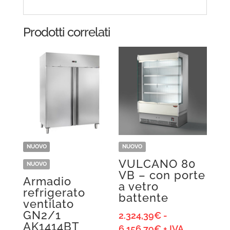
Prodotti correlati
NUOVO
NUOVO
VULCANO 80
NUOVO
VB – con porte
Armadio
a vetro
refrigerato
battente
ventilato
GN2/1
2.324,39
€
-
AK1414BT
Fascia
6.156,79
€
+ IVA