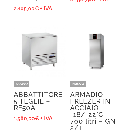
di
2.105,00
€
+ IVA
prezzo:
da
2.324,39€
a
6.156,79€
NUOVO
NUOVO
ABBATTITORE
ARMADIO
5 TEGLIE –
FREEZER IN
RF50A
ACCIAIO
-18/-22°C –
1.580,00
€
+ IVA
700 litri – GN
2/1