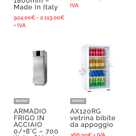
1800mm –
di
IVA
Made In Italy
prezzo:
Fascia
924,00
€
-
2.113,00
€
da
di
+ IVA
95,00€
prezzo:
a
da
105,00€
924,00€
a
2.113,00€
NUOVO
NUOVO
ARMADIO
AX120RG
FRIGO IN
vetrina bibite
ACCIAIO
da appoggio
0/+8°C – 700
366,00
€
+ IVA