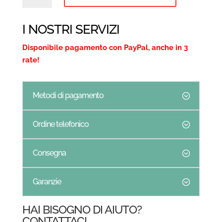
CON
RUBINETTO
I NOSTRI SERVIZI
-
Disponibile pagamento con PayPal, anche in 3
MADE
rate!
IN
ITALY
QUANTITÀ
Metodi di pagamento
Ordine telefonico
Consegna
Garanzie
HAI BISOGNO DI AIUTO?
CONTATTACI