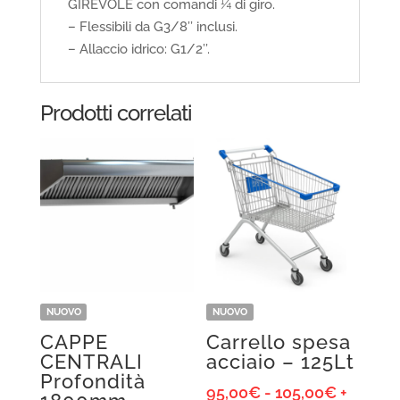
GIREVOLE con comandi ¼ di giro.
– Flessibili da G3/8’’ inclusi.
– Allaccio idrico: G1/2’’.
Prodotti correlati
NUOVO
NUOVO
CAPPE
Carrello spesa
CENTRALI
acciaio – 125Lt
Profondità
Fascia
95,00
€
-
105,00
€
+