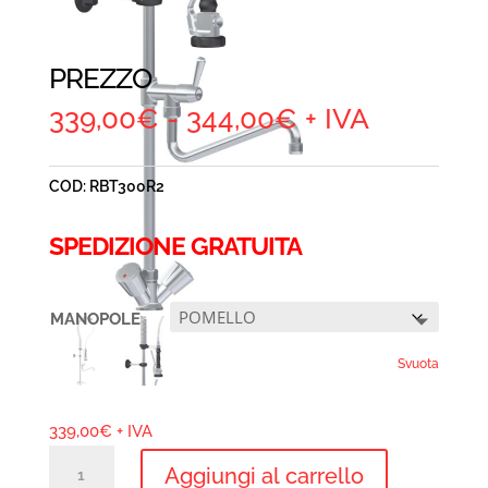
PREZZO
Fascia
339,00
€
-
344,00
€
+ IVA
di
prezzo:
COD:
RBT300R2
da
339,00€
SPEDIZIONE GRATUITA
a
344,00€
MANOPOLE
Svuota
339,00
€
+ IVA
GRUPPI
Aggiungi al carrello
DOCCIA