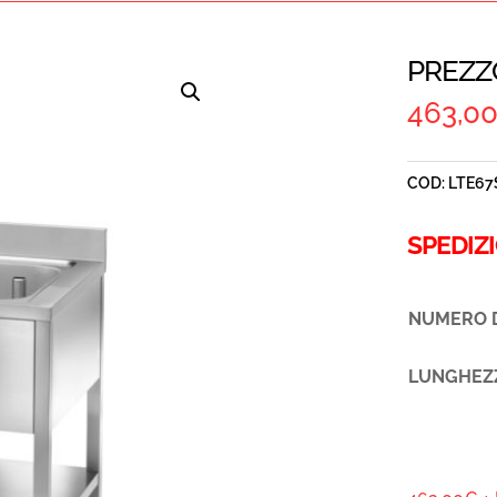
PREZZ
463,0
COD:
LTE67
SPEDIZ
NUMERO D
LUNGHEZ