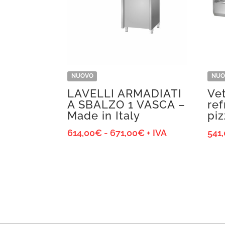
NUOVO
NUO
LAVELLI ARMADIATI
Vet
A SBALZO 1 VASCA –
ref
Made in Italy
pi
Fascia
614,00
€
-
671,00
€
+ IVA
541
di
prezzo:
da
614,00€
a
671,00€