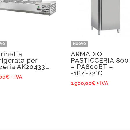
VO
NUOVO
rinetta
ARMADIO
rigerata per
PASTICCERIA 800
zzeria AK20433L
– PA800BT –
-18/-22°C
,00
€
+ IVA
1.900,00
€
+ IVA