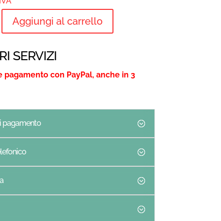
 IVA
Aggiungi al carrello
TOLE
RI SERVIZI
ATOIO
e pagamento con PayPal, anche in 3
di pagamento
lefonico
a