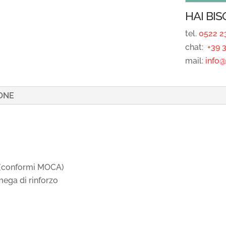
HAI BI
tel.
0522 2
chat:
+39 3
mail:
info@r
ONE
4 (conformi MOCA)
mega di rinforzo