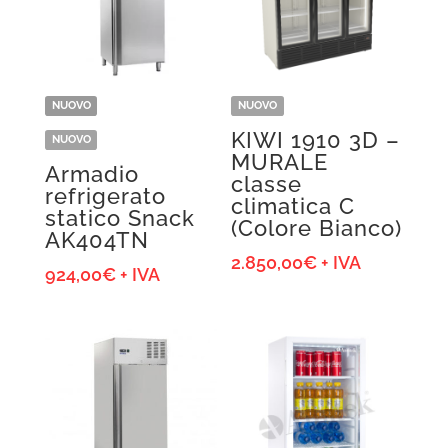
NUOVO
NUOVO
KIWI 1910 3D –
NUOVO
MURALE
Armadio
classe
refrigerato
climatica C
statico Snack
(Colore Bianco)
AK404TN
2.850,00
€
+ IVA
924,00
€
+ IVA