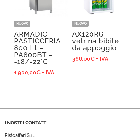
NUOVO
NUOVO
ARMADIO
AX120RG
PASTICCERIA
vetrina bibite
800 Lt –
da appoggio
PA800BT –
366,00
€
+ IVA
-18/-22°C
1.900,00
€
+ IVA
I NOSTRI CONTATTI
Ristoaffari S.r.l.