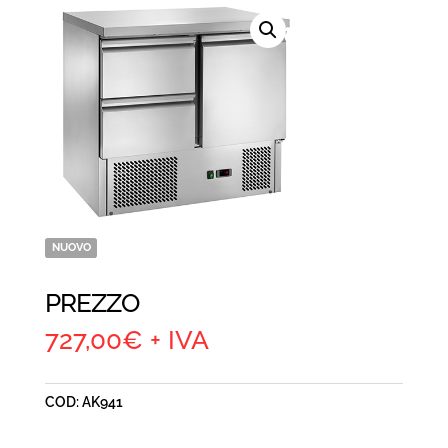
NUOVO
PREZZO
727,00
€
+ IVA
COD:
AK941