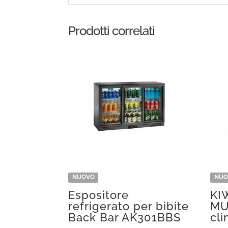
Prodotti correlati
NUOVO
NUO
Espositore
KI
refrigerato per bibite
MU
Back Bar AK301BBS
cli