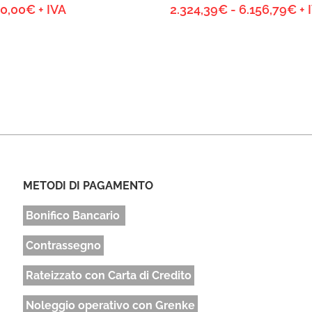
Fa
00,00
€
+ IVA
2.324,39
€
-
6.156,79
€
+ 
di
pr
da
2.
a
6.
METODI DI PAGAMENTO
Bonifico Bancario
Contrassegno
Rateizzato con Carta di Credito
Noleggio operativo con Grenke