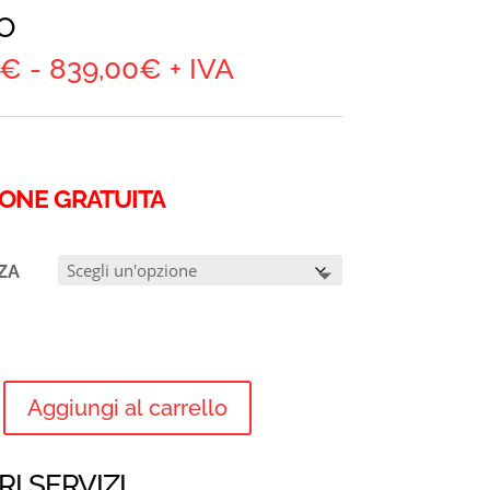
O
Fascia
€
-
839,00
€
+ IVA
di
prezzo:
da
614,00€
IONE GRATUITA
a
839,00€
ZA
Aggiungi al carrello
TO
E
RI SERVIZI