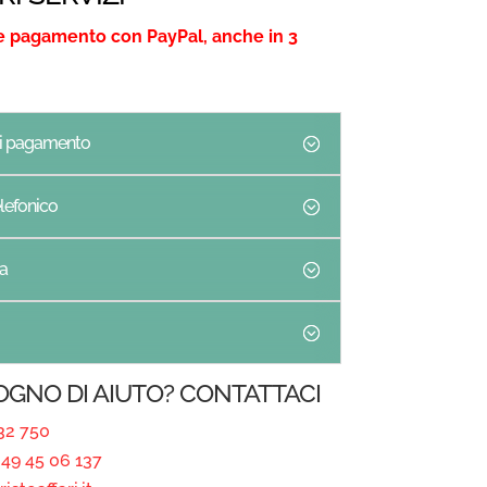
e pagamento con PayPal, anche in 3
di pagamento
lefonico
a
SOGNO DI AIUTO? CONTATTACI
32 750
49 45 06 137