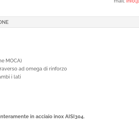
mail:
info@r
ONE
orme MOCA)
traverso ad omega di rinforzo
mbi i lati
 interamente in acciaio inox AISI304.