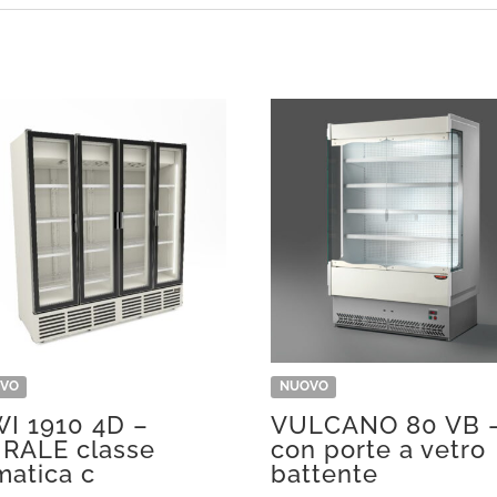
VO
NUOVO
WI 1910 4D –
VULCANO 80 VB 
RALE classe
con porte a vetro
matica c
battente