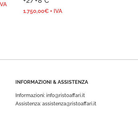
+2/+8°C
scia
IVA
1.750,00
€
+ IVA
ezzo:
324,39€
156,79€
INFORMAZIONI & ASSISTENZA
Informazioni: info@ristoaffari.it
Assistenza: assistenza@ristoaffari.it