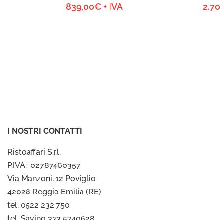
839,00
€
+ IVA
2.7
I NOSTRI CONTATTI
Ristoaffari S.r.l.
P.IVA: 02787460357
Via Manzoni, 12 Poviglio
42028 Reggio Emilia (RE)
tel. 0522 232 750
tel. Savino 333 5740628