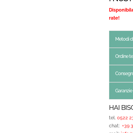
-
Disponibil
MADE
rate!
IN
ITALY
QUANTITÀ
Metodi 
Ordine te
Consegn
Garanzie
HAI BI
tel.
0522 2
chat:
+39 3