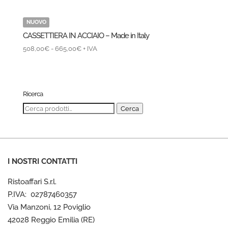
NUOVO
CASSETTIERA IN ACCIAIO – Made in Italy
Fascia
508,00
€
-
665,00
€
+ IVA
di
prezzo:
da
508,00€
Ricerca
a
Cerca:
Cerca
665,00€
I NOSTRI CONTATTI
Ristoaffari S.r.l.
P.IVA: 02787460357
Via Manzoni, 12 Poviglio
42028 Reggio Emilia (RE)