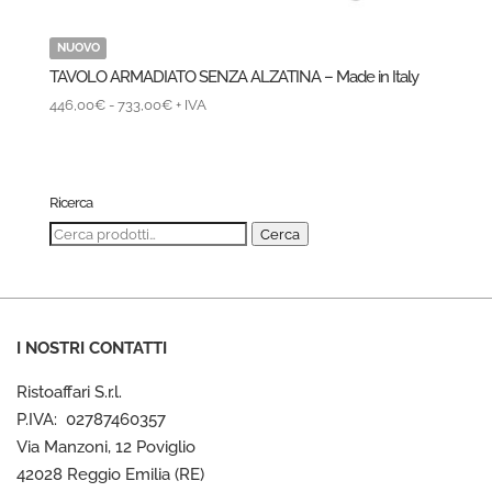
NUOVO
TAVOLO ARMADIATO SENZA ALZATINA – Made in Italy
Fascia
446,00
€
-
733,00
€
+ IVA
di
prezzo:
da
446,00€
Ricerca
a
Cerca:
Cerca
733,00€
I NOSTRI CONTATTI
Ristoaffari S.r.l.
P.IVA: 02787460357
Via Manzoni, 12 Poviglio
42028 Reggio Emilia (RE)