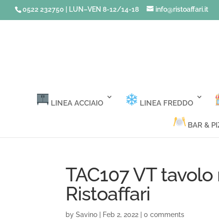
0522 232750 | LUN–VEN 8-12/14-18
info@ristoaffari.it
LINEA ACCIAIO
LINEA FREDDO
BAR & PI
TAC107 VT tavolo r
Ristoaffari
by
Savino
|
Feb 2, 2022
|
0 comments