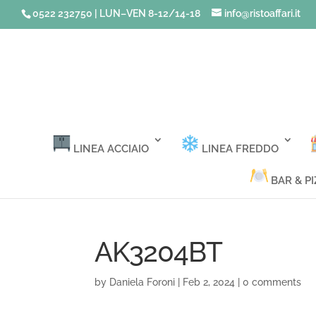
0522 232750 | LUN–VEN 8-12/14-18
info@ristoaffari.it
LINEA ACCIAIO
LINEA FREDDO
BAR & PI
AK3204BT
by
Daniela Foroni
|
Feb 2, 2024
|
0 comments