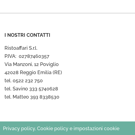
I NOSTRI CONTATTI
Ristoaffari S.r.l.
P.IVA: 02787460357
Via Manzoni, 12 Poviglio
42028 Reggio Emilia (RE)
tel. 0522 232 750
tel. Savino 333 5740628
tel. Matteo 393 8338530
Privacy policy, Cookie policy e impostazioni cookie