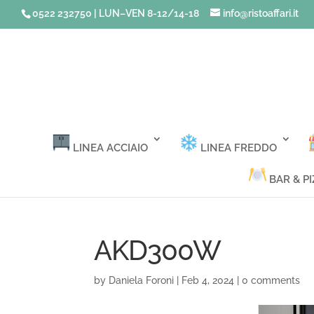
0522 232750 | LUN–VEN 8-12/14-18
info@ristoaffari.it
LINEA ACCIAIO
LINEA FREDDO
BAR & PI
AKD300W
by
Daniela Foroni
|
Feb 4, 2024
|
0 comments