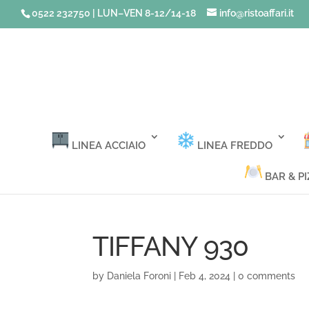
0522 232750 | LUN–VEN 8-12/14-18
info@ristoaffari.it
LINEA ACCIAIO
LINEA FREDDO
BAR & PI
TIFFANY 930
by
Daniela Foroni
|
Feb 4, 2024
|
0 comments