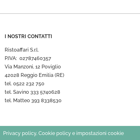
I NOSTRI CONTATTI
Ristoaffari S.r.l.
P.IVA: 02787460357
Via Manzoni, 12 Poviglio
42028 Reggio Emilia (RE)
tel. 0522 232 750
tel. Savino 333 5740628
tel. Matteo 393 8338530
Privacy policy, Cookie policy e impostazioni cookie