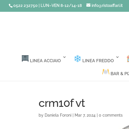
0522 232750 | LUN–VEN 8-12/14-18
info@ristoaffari.it
LINEA ACCIAIO
LINEA FREDDO
BAR & PI
crm10f vt
by
Daniela Foroni
|
Mar 7, 2024
|
0 comments