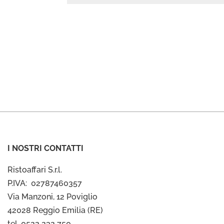
I NOSTRI CONTATTI
Ristoaffari S.r.l.
P.IVA: 02787460357
Via Manzoni, 12 Poviglio
42028 Reggio Emilia (RE)
tel. 0522 232 750