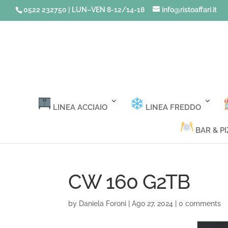
0522 232750 | LUN–VEN 8-12/14-18
info@ristoaffari.it
LINEA ACCIAIO
LINEA FREDDO
BAR & PI
CW 160 G2TB
by
Daniela Foroni
|
Ago 27, 2024
|
0 comments