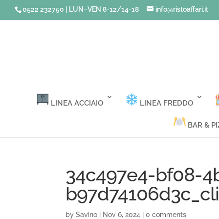
0522 232750 | LUN–VEN 8-12/14-18
info@ristoaffari.it
LINEA ACCIAIO
LINEA FREDDO
BAR & PI
34c497e4-bf08-4
b97d74106d3c_cl
by
Savino
|
Nov 6, 2024
|
0 comments