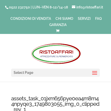
0522 232750 | LUN–VEN 8-12/14-18
info@ristoaffari.it
CONDIZIONI DI VENDITA
CHI SIAMO
SERVIZI
FAQ
GARANZIA
Select Page
assets_task_01jxm656pye0ea4m8m4
4npyqe3_1749803055_img_0_clipped
_rev_1