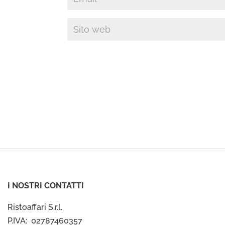
I NOSTRI CONTATTI
Ristoaffari S.r.l.
P.IVA: 02787460357