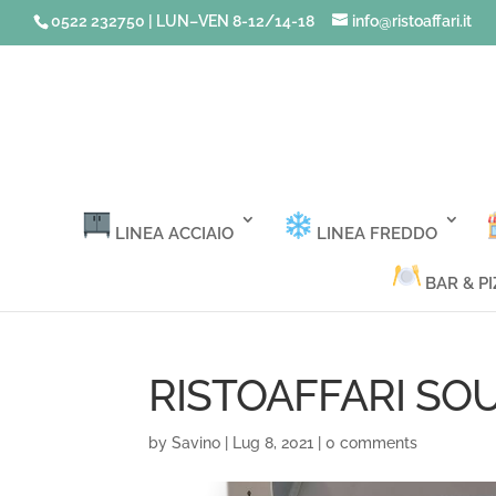
0522 232750 | LUN–VEN 8-12/14-18
info@ristoaffari.it
LINEA ACCIAIO
LINEA FREDDO
BAR & PI
RISTOAFFARI SO
by
Savino
|
Lug 8, 2021
|
0 comments