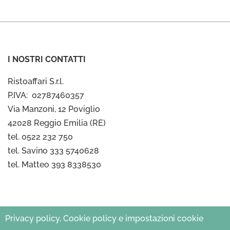
I NOSTRI CONTATTI
Ristoaffari S.r.l.
P.IVA: 02787460357
Via Manzoni, 12 Poviglio
42028 Reggio Emilia (RE)
tel. 0522 232 750
tel. Savino 333 5740628
tel. Matteo 393 8338530
Privacy policy, Cookie policy e impostazioni cookie