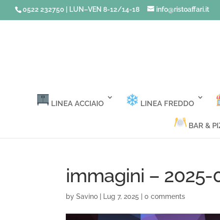
0522 232750 | LUN–VEN 8-12/14-18
info@ristoaffari.it
LINEA ACCIAIO
LINEA FREDDO
BAR & PI
immagini – 2025-
by
Savino
|
Lug 7, 2025
|
0 comments