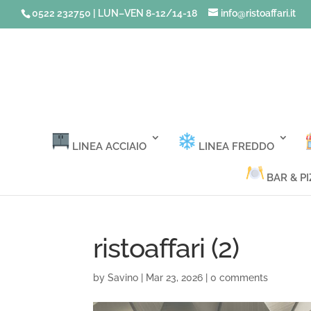
0522 232750 | LUN–VEN 8-12/14-18
info@ristoaffari.it
LINEA ACCIAIO
LINEA FREDDO
BAR & PI
ristoaffari (2)
by
Savino
|
Mar 23, 2026
|
0 comments