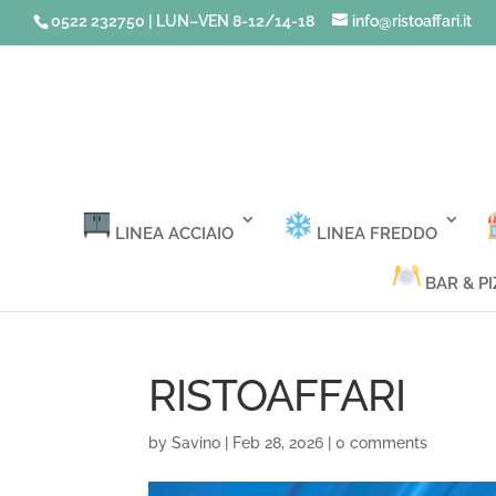
0522 232750 | LUN–VEN 8-12/14-18
info@ristoaffari.it
LINEA ACCIAIO
LINEA FREDDO
BAR & PI
RISTOAFFARI
by
Savino
|
Feb 28, 2026
|
0 comments