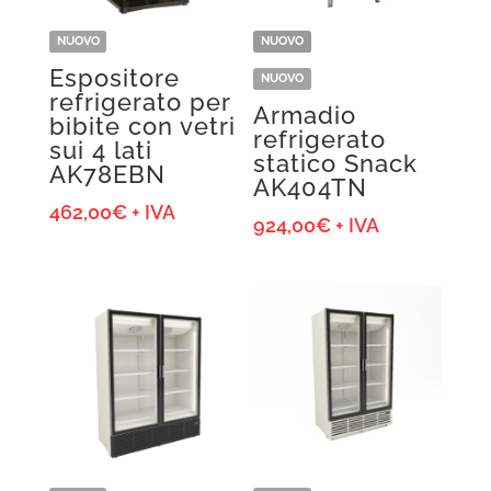
NUOVO
NUOVO
Espositore
NUOVO
refrigerato per
Armadio
bibite con vetri
refrigerato
sui 4 lati
statico Snack
AK78EBN
AK404TN
462,00
€
+ IVA
924,00
€
+ IVA