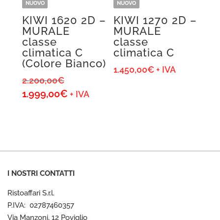
NUOVO
NUOVO
KIWI 1620 2D –
KIWI 1270 2D –
MURALE
MURALE
classe
classe
climatica C
climatica C
(Colore Bianco)
1.450,00
€
+ IVA
Il
2.200,00
€
prezzo
1.999,00
€
Il
+ IVA
originale
prezzo
era:
attuale
2.200,00€.
è:
1.999,00€.
I NOSTRI CONTATTI
Ristoaffari S.r.l.
P.IVA: 02787460357
Via Manzoni, 12 Poviglio