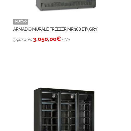
NUOVO
ARMADIO MURALE FREEZER MR 188 BT3 GRY
Il
Il
3.050,00
€
3.942,00
€
+ IVA
prezzo
prezzo
originale
attuale
era:
è:
3.942,00€.
3.050,00€.