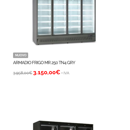
NUOVO
ARMADIO FRIGO MR 250 TN4 GRY
Il
Il
3.150,00
€
3.958,00
€
+ IVA
prezzo
prezzo
originale
attuale
era:
è:
3.958,00€.
3.150,00€.