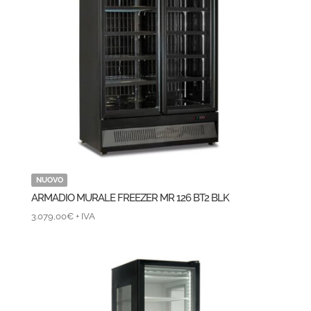
NUOVO
ARMADIO MURALE FREEZER MR 126 BT2 BLK
3.079,00
€
+ IVA