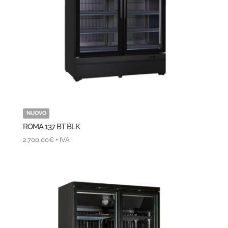
NUOVO
ROMA 137 BT BLK
2.700,00
€
+ IVA