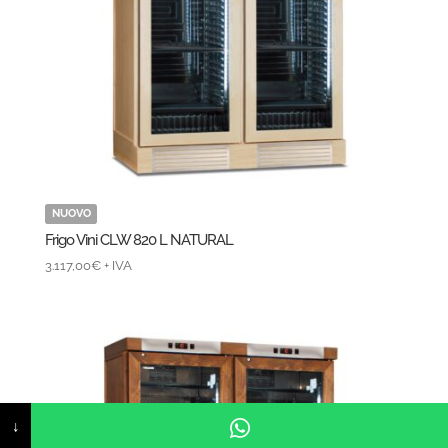
NUOVO
Frigo Vini CLW 820 L NATURAL
3.117,00
€
+ IVA
↓