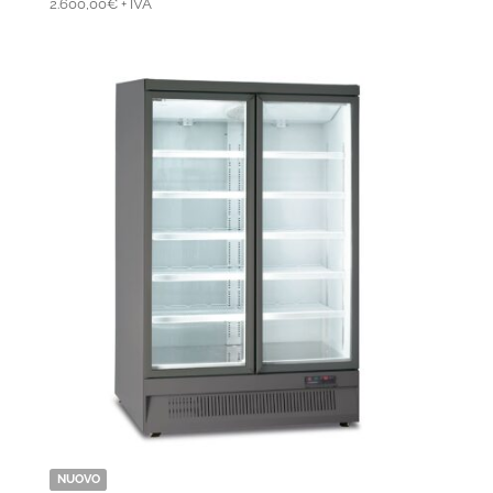
2.600,00
€
+ IVA
NUOVO