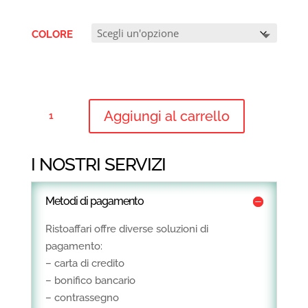
COLORE
CESTINO
Aggiungi al carrello
SPESA
60LT
-
I NOSTRI SERVIZI
PLASTICA
QUANTITÀ
Metodi di pagamento
Ristoaffari offre diverse soluzioni di
pagamento:
– carta di credito
– bonifico bancario
– contrassegno