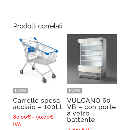
Prodotti correlati
NUOVO
NUOVO
Carrello spesa
VULCANO 60
acciaio – 100Lt
VB – con porte
a vetro
Fascia
80,00
€
-
90,00
€
+
battente
di
IVA
2.209,84
€
-