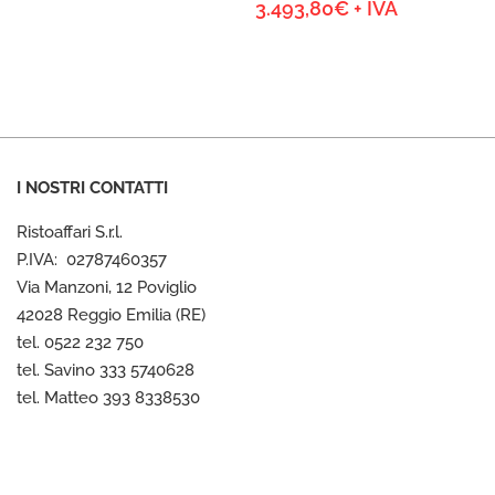
Fascia
3.493,80
€
+ IVA
di
di
prezzo:
prezzo:
da
da
3.780,00€
1.800,90€
a
a
6.204,00€
3.493,80€
I NOSTRI CONTATTI
Ristoaffari S.r.l.
P.IVA: 02787460357
Via Manzoni, 12 Poviglio
42028 Reggio Emilia (RE)
tel. 0522 232 750
tel. Savino 333 5740628
tel. Matteo 393 8338530