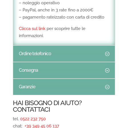
– noleggio operativo
– PayPal, anche in 3 rate fino a 2000€
– pagamento rateizzato con carta di credito
Clicca sul link
per scoprire tutte le
informazioni.
Ordine telefonico
Consegna
Garanzie
HAI BISOGNO DI AIUTO?
CONTATTACI
tel.
0522 232 750
chat:
+39 349 45 06 137