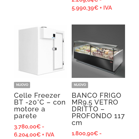
prezzo:
Fascia
5.990,39
€
+ IVA
da
di
80,00€
prezzo:
a
da
90,00€
2.209,84€
a
5.990,39€
NUOVO
NUOVO
Celle Freezer
BANCO FRIGO
BT -20°C – con
MR9.5 VETRO
motore a
DRITTO –
parete
PROFONDO 117
cm
3.780,00
€
-
1.800,90
€
-
Fascia
6.204,00
€
+ IVA