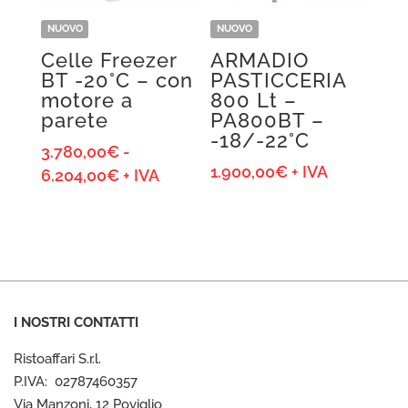
NUOVO
NUOVO
Celle Freezer
ARMADIO
BT -20°C – con
PASTICCERIA
motore a
800 Lt –
parete
PA800BT –
-18/-22°C
3.780,00
€
-
1.900,00
€
+ IVA
Fascia
6.204,00
€
+ IVA
di
prezzo:
da
3.780,00€
a
6.204,00€
I NOSTRI CONTATTI
Ristoaffari S.r.l.
P.IVA: 02787460357
Via Manzoni, 12 Poviglio