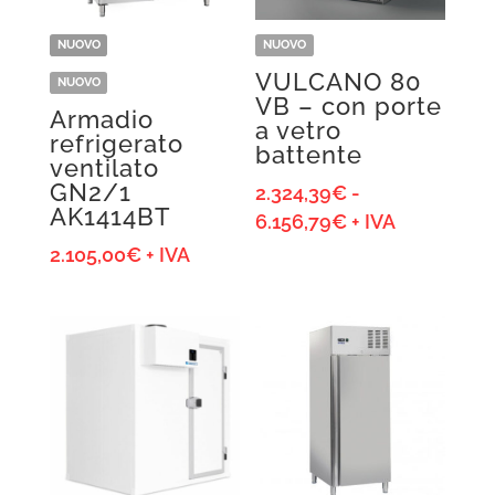
NUOVO
NUOVO
VULCANO 80
NUOVO
VB – con porte
Armadio
a vetro
refrigerato
battente
ventilato
GN2/1
2.324,39
€
-
AK1414BT
Fascia
6.156,79
€
+ IVA
di
2.105,00
€
+ IVA
prezzo:
da
2.324,39€
a
6.156,79€