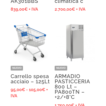
AK301BBS
climatica c
839,00
€
+ IVA
2.700,00
€
+ IVA
NUOVO
NUOVO
Carrello spesa
ARMADIO
acciaio – 125Lt
PASTICCERIA
800 Lt –
Fascia
95,00
€
-
105,00
€
+
PA800TN –
di
IVA
+2/+8°C
prezzo:
1.750,00
€
+ IVA