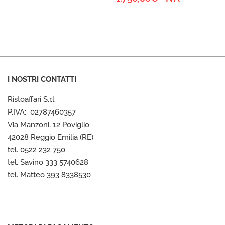
da
95,00€
a
105,00€
I NOSTRI CONTATTI
Ristoaffari S.r.l.
P.IVA: 02787460357
Via Manzoni, 12 Poviglio
42028 Reggio Emilia (RE)
tel. 0522 232 750
tel. Savino 333 5740628
tel. Matteo 393 8338530