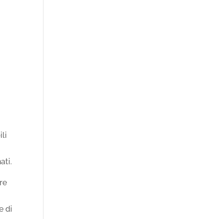
i
li
ati.
re
e di