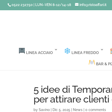
0522 232750 | LUN–VEN 8-12/14-18
info@ristoaffari.it
LINEA ACCIAIO
LINEA FREDDO
BAR & PI
5 idee di Tempora
per attirare clien
by
Savino
|
Dic 5, 2025
|
News
|
0 comments