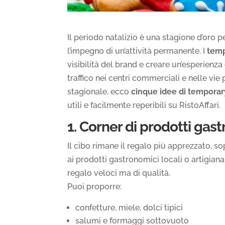
Il periodo natalizio è una stagione d’oro 
l’impegno di un’attività permanente. I
temp
visibilità del brand e creare un’esperienza
traffico nei centri commerciali e nelle vie
stagionale, ecco
cinque idee di temporary
utili e facilmente reperibili su RistoAffari.
1. Corner di prodotti gast
Il cibo rimane il regalo più apprezzato, s
ai prodotti gastronomici locali o artigian
regalo veloci ma di qualità.
Puoi proporre:
confetture, miele, dolci tipici
salumi e formaggi sottovuoto