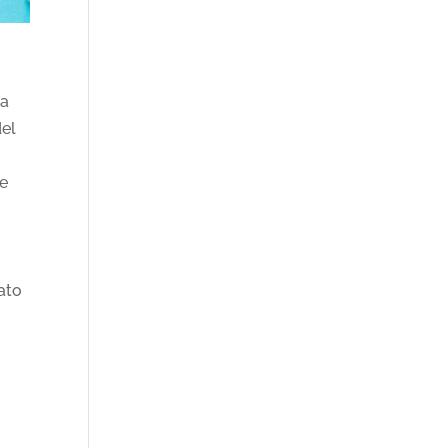
la
del
re
cato