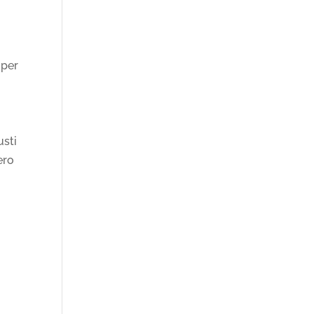
i per
usti
ero