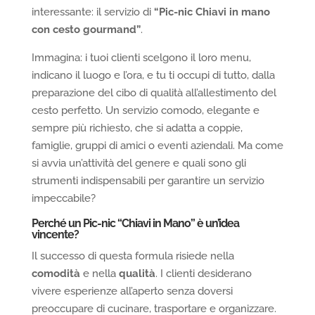
interessante: il servizio di
“Pic-nic Chiavi in
m
ano
con
c
esto
g
ourmand”
.
Immagina: i tuoi clienti scelgono il loro menu,
indicano il luogo e l’ora, e tu ti occupi di tutto, dalla
preparazione del cibo di qualità all’allestimento del
cesto perfetto. Un servizio comodo, elegante e
sempre più richiesto, che si adatta a coppie,
famiglie, gruppi di amici o eventi aziendali. Ma come
si avvia un’attività del genere e quali sono gli
strumenti indispensabili per garantire un servizio
impeccabile?
Perché un Pic-nic “Chiavi in Mano” è un’
i
dea
v
incente?
Il successo di questa formula risiede nella
comodità
e nella
qualità
. I clienti desiderano
vivere esperienze all’aperto senza doversi
preoccupare di cucinare, trasportare e organizzare.