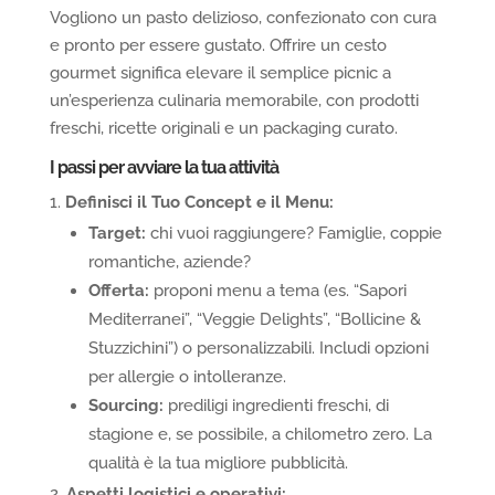
Vogliono un pasto delizioso, confezionato con cura
e pronto per essere gustato. Offrire un cesto
gourmet significa elevare il semplice picnic a
un’esperienza culinaria memorabile, con prodotti
freschi, ricette originali e un packaging curato.
I passi per
a
vviare la
t
ua
a
ttività
Definisci il Tuo Concept e il Menu:
Target:
chi vuoi raggiungere? Famiglie, coppie
romantiche, aziende?
Offerta:
proponi menu a tema (es. “Sapori
Mediterranei”, “Veggie Delights”, “Bollicine &
Stuzzichini”) o personalizzabili. Includi opzioni
per allergie o intolleranze.
Sourcing:
prediligi ingredienti freschi, di
stagione e, se possibile, a chilometro zero. La
qualità è la tua migliore pubblicità.
Aspetti
l
ogistici e
o
perativi: