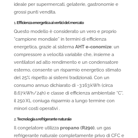
ideale per supermercati, gelaterie, gastronomie e
grossi punti vendita.
1.
Efficienza energetica ai vertici del mercato
Questo modello è considerato un vero e proprio
“campione mondiale” in termini di efficienza
energetica, grazie al sistema
AHT e-conomize
: un
compressore a velocità variabile che, insieme a
ventilatori ad alto rendimento e un condensatore
esterno, consente un risparmio energetico stimato
del 25% rispetto ai sistemi tradizionali. Con un
consumo annuo dichiarato di ~3 163 kWh (circa
8,67 kWh/24h) e classe di efficienza ambientale “C”,
il 250 XL coniuga risparmio a lungo termine con
minori costi operativi .
2.
Tecnologia a refrigerante naturale
Il congelatore utilizza
propano (R290)
, un gas
refrigerante naturale completamente privo di CFC e