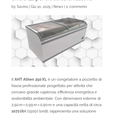
by
Savino
|
Giu 10, 2025
|
News
|
0 comments
Il
AHT Athen 250 XL
è un congelatore a pozzetto di
fascia professionale progettato per attività che
cercano grande capienza, efficienza energetica e
sostenibilità ambientale. Con dimensioni esterne di
2,50 m × 0,99 m × 0,90 m e una capacità netta di circa
1071 litri
(1509 l lordi), rappresenta una soluzione