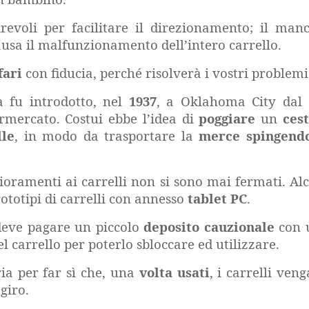
revoli per facilitare il direzionamento; il man
usa il malfunzionamento dell’intero carrello.
fari
con fiducia, perché risolverà i vostri problemi
a fu introdotto, nel
1937
, a Oklahoma City dal 
rmercato. Costui ebbe l’idea di
poggiare
un
ces
lle
, in modo da trasportare la
merce
spingend
lioramenti ai carrelli non si sono mai fermati. Al
ototipi di carrelli con annesso
tablet PC
.
e deve pagare un piccolo
deposito cauzionale
con 
l carrello per poterlo sbloccare ed utilizzare.
ia per far sì che, una
volta usati
, i carrelli ven
 giro.