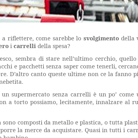
, a riflettere, come sarebbe lo
svolgimento
della 
ero
i
carrelli
della spesa?
sco, sembra di stare nell’ultimo cerchio, quello
cchi e pacchetti senza saper come tenerli, cercan
ere. D’altro canto queste ultime non ce la fanno p
nebetita.
 un supermercato senza carrelli è un po’ come
on a torto possiamo, lecitamente, innalzare al r
 sono composti da metallo e plastica, o tutta plast
porre la merce da acquistare. Quasi in tutti i carr
un bambino.