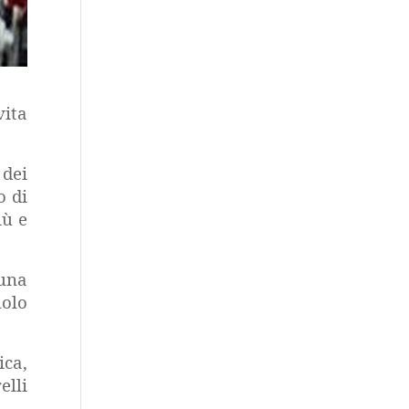
vita
 dei
o di
iù e
 una
uolo
ica,
elli