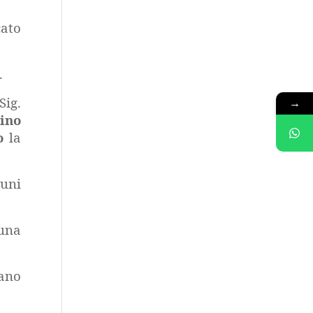
cato
.
Sig.
→
tino
o
la
cuni
una
gano