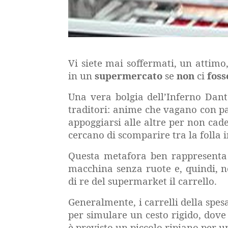
Vi siete mai soffermati, un attimo
in un
supermercato
se
non
ci
foss
Una vera bolgia dell’Inferno Dante
traditori: anime che vagano con pa
appoggiarsi alle altre per non cad
cercano di scomparire tra la folla i
Questa metafora ben rappresenta
macchina senza ruote e, quindi, n
di re del supermarket il carrello.
Generalmente, i carrelli della spesa
per simulare un cesto rigido, dove 
è previsto un piccolo ripiano per 