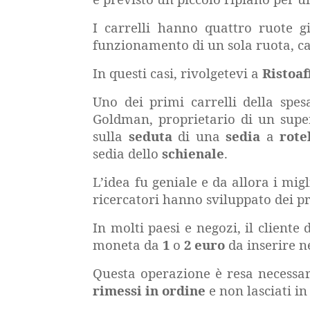
I carrelli hanno quattro ruote gi
funzionamento di un sola ruota, ca
In questi casi, rivolgetevi a
Ristoaf
Uno dei primi carrelli della spes
Goldman, proprietario di un supe
sulla
seduta
di una
sedia
a
rote
sedia dello
schienale
.
L’idea fu geniale e da allora i mig
ricercatori hanno sviluppato dei pr
In molti paesi e negozi, il client
moneta da
1
o
2
euro
da inserire ne
Questa operazione è resa necessar
rimessi in ordine
e non lasciati in