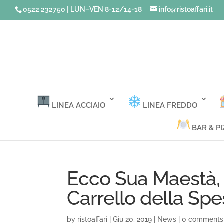
0522 232750 | LUN–VEN 8-12/14-18
info@ristoaffari.it
LINEA ACCIAIO
LINEA FREDDO
BAR & PI
Ecco Sua Maestà, 
Carrello della Sp
by
ristoaffari
|
Giu 20, 2019
|
News
|
0 comments