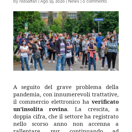
by
ristoaffari
|
Ago 19, 2020
|
News
|
0 comments
A seguito del grave problema della
pandemia, con innumerevoli trattative,
il commercio elettronico ha
verificato
un’insolita rovina
. La crescita, a
doppia cifra, che il settore ha registrato
nello scorso anno non accenna a
rallentare, pur continuando ad