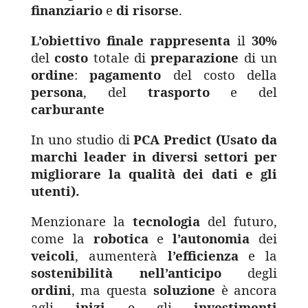
finanziario
e
di risorse
.
L’obiettivo finale rappresenta
il
30%
del
costo
totale di
preparazione
di un
ordine
:
pagamento
del costo della
persona
, del
trasporto
e del
carburante
In uno studio di
PCA Predict (Usato da
marchi leader in diversi settori per
migliorare la qualità dei dati e gli
utenti).
Menzionare la
tecnologia
del futuro,
come la
robotica
e
l’autonomia
dei
veicoli
, aumenterà
l’efficienza
e la
sostenibilità
nell’anticipo
degli
ordini
, ma questa
soluzione
è ancora
agli
inizi
e gli
investimenti