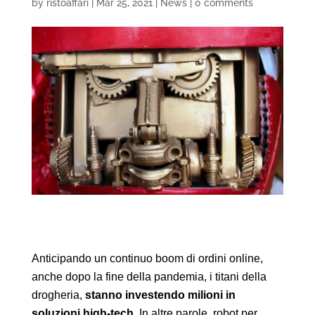
by
ristoaffari
|
Mar 25, 2021
|
News
|
0 comments
Anticipando un continuo boom di ordini online,
anche dopo la fine della pandemia, i titani della
drogheria,
stanno investendo milioni in
soluzioni high-tech
. In altre parole, robot per