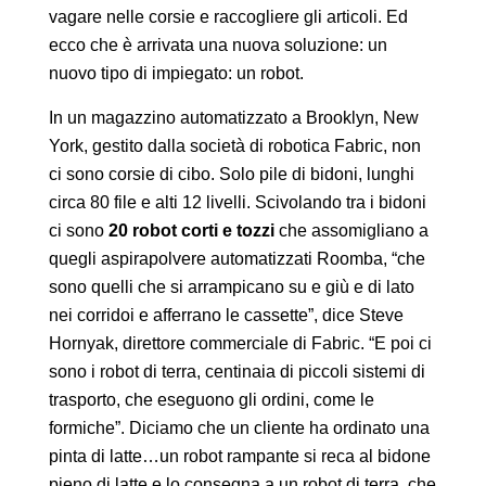
vagare nelle corsie e raccogliere gli articoli. Ed
ecco che è arrivata una nuova soluzione: un
nuovo tipo di impiegato: un robot.
In un magazzino automatizzato a Brooklyn, New
York, gestito dalla società di robotica Fabric, non
ci sono corsie di cibo. Solo pile di bidoni, lunghi
circa 80 file e alti 12 livelli. Scivolando tra i bidoni
ci sono
20 robot corti e tozzi
che assomigliano a
quegli aspirapolvere automatizzati Roomba, “che
sono quelli che si arrampicano su e giù e di lato
nei corridoi e afferrano le cassette”, dice Steve
Hornyak, direttore commerciale di Fabric. “E poi ci
sono i robot di terra, centinaia di piccoli sistemi di
trasporto, che eseguono gli ordini, come le
formiche”. Diciamo che un cliente ha ordinato una
pinta di latte…un robot rampante si reca al bidone
pieno di latte e lo consegna a un robot di terra, che