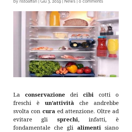
by
ristoaffari
|
Giu 3, 2019
|
News
|
0 comments
La
conservazione
dei
cibi
cotti o
freschi è
un’attività
che andrebbe
svolta con
cura
ed attenzione. Oltre ad
evitare gli
sprechi
, infatti, è
fondamentale che gli
alimenti
siano