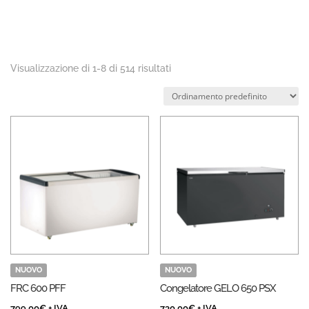
Visualizzazione di 1-8 di 514 risultati
NUOVO
NUOVO
FRC 600 PFF
Congelatore GELO 650 PSX
799,00
€
+ IVA
730,00
€
+ IVA