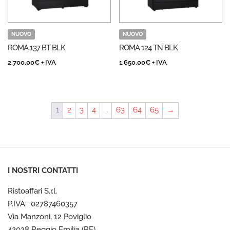
NUOVO
NUOVO
ROMA 137 BT BLK
ROMA 124 TN BLK
2.700,00
€
+ IVA
1.650,00
€
+ IVA
1
2
3
4
…
63
64
65
→
I NOSTRI CONTATTI
Ristoaffari S.r.l.
P.IVA: 02787460357
Via Manzoni, 12 Poviglio
42028 Reggio Emilia (RE)