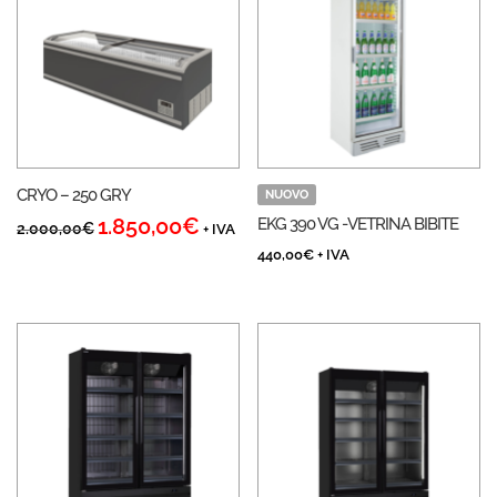
CRYO – 250 GRY
NUOVO
1.850,00
€
EKG 390 VG -VETRINA BIBITE
Il
Il
2.000,00
€
+ IVA
prezzo
prezzo
440,00
€
+ IVA
originale
attuale
era:
è:
2.000,00€.
1.850,00€.