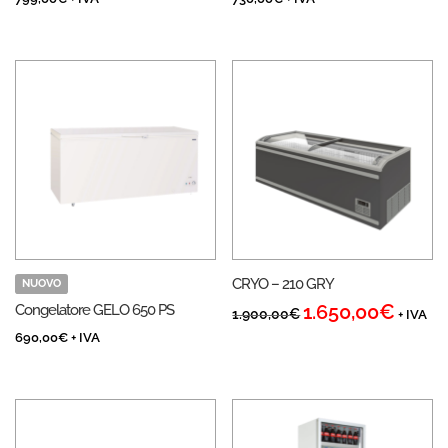
CRYO – 210 GRY
NUOVO
1.650,00
€
Congelatore GELO 650 PS
Il
Il
1.900,00
€
+ IVA
prezzo
prezzo
690,00
€
+ IVA
originale
attuale
era:
è:
1.900,00€.
1.650,00