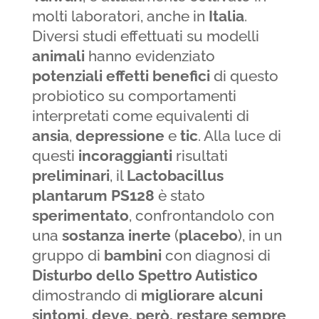
molti laboratori, anche in
Italia
.
Diversi studi effettuati su modelli
animali
hanno evidenziato
potenziali
effetti
benefici
di questo
probiotico su comportamenti
interpretati come equivalenti di
ansia
,
depressione
e
tic
. Alla luce di
questi
incoraggianti
risultati
preliminari
, il
Lactobacillus
plantarum
PS128
è stato
sperimentato
, confrontandolo con
una
sostanza
inerte
(
placebo
), in un
gruppo di
bambini
con diagnosi di
Disturbo dello Spettro Autistico
dimostrando di
migliorare alcuni
sintomi, deve, però, restare sempre