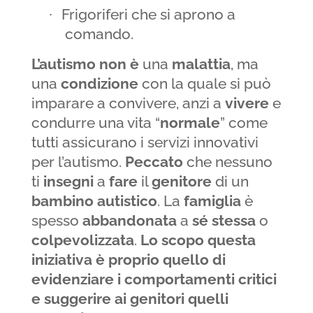
Frigoriferi che si aprono a
·
comando.
L’autismo
non
è
una
malattia
, ma
una
condizione
con la quale si può
imparare a convivere, anzi a
vivere
e
condurre una vita “
normale
” come
tutti assicurano i servizi innovativi
per l’autismo.
Peccato
che nessuno
ti
insegni
a
fare
il
genitore
di un
bambino
autistico
. La
famiglia
è
spesso
abbandonata
a
sé
stessa
o
colpevolizzata
.
Lo scopo questa
iniziativa è proprio quello di
evidenziare i comportamenti critici
e suggerire ai genitori quelli