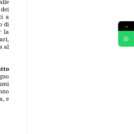
alle
 dei
ti a
o di
→
r la
ari,
a al
atto
egno
umi
nno
a, e