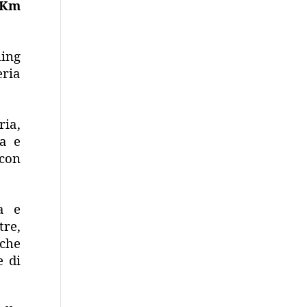
 Km
ling
eria
ria,
ia e
 con
a e
tre,
nche
e di