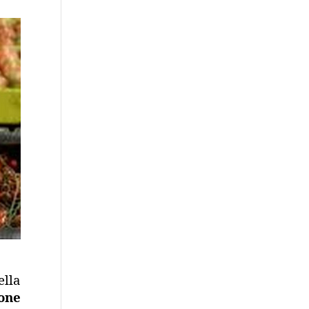
ella
ione