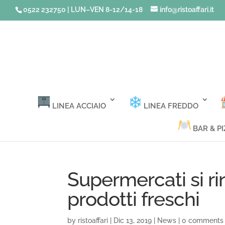
0522 232750 | LUN–VEN 8-12/14-18
info@ristoaffari.it
LINEA ACCIAIO
LINEA FREDDO
BAR & PI
Supermercati si ri
prodotti freschi
by
ristoaffari
|
Dic 13, 2019
|
News
|
0 comments