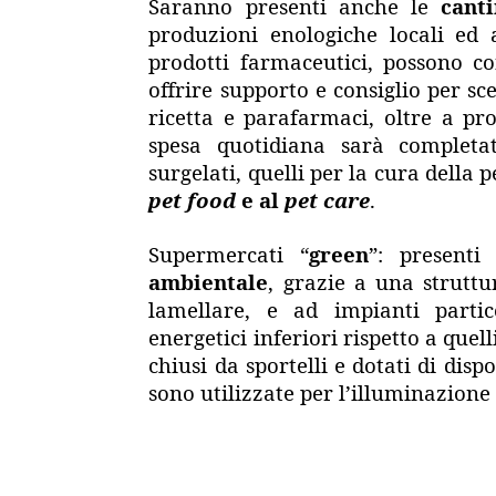
Saranno presenti anche le
canti
produzioni enologiche locali ed al
prodotti farmaceutici, possono co
offrire supporto e consiglio per sce
ricetta e parafarmaci, oltre a pr
spesa quotidiana sarà completata
surgelati, quelli per la cura della p
pet food
e al
pet care
.
Supermercati “
green
”: present
ambientale
, grazie a una strutt
lamellare, e ad impianti parti
energetici inferiori rispetto a quel
chiusi da sportelli e dotati di disp
sono utilizzate per l’illuminazione