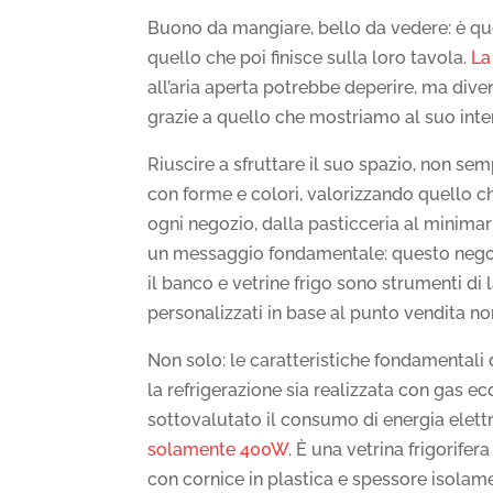
Buono da mangiare, bello da vedere: è ques
quello che poi finisce sulla loro tavola.
La 
all’aria aperta potrebbe deperire, ma div
grazie a quello che mostriamo al suo inter
Riuscire a sfruttare il suo spazio, non s
con forme e colori, valorizzando quello ch
ogni negozio, dalla pasticceria al minimark
un messaggio fondamentale: questo negozio 
il banco e vetrine frigo sono strumenti d
personalizzati in base al punto vendita non
Non solo: le caratteristiche fondamentali 
la refrigerazione sia realizzata con gas 
sottovalutato il consumo di energia elet
solamente 400W.
È una vetrina frigorife
con cornice in plastica e spessore isola