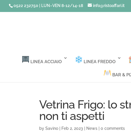
0522 232750 | LUN–VEN 8-12/14-18
info@ristoaffari.it
LINEA ACCIAIO
LINEA FREDDO
BAR & PI
Vetrina Frigo: lo 
non ti aspetti
by
Savino
|
Feb 2, 2023
|
News
|
0 comments