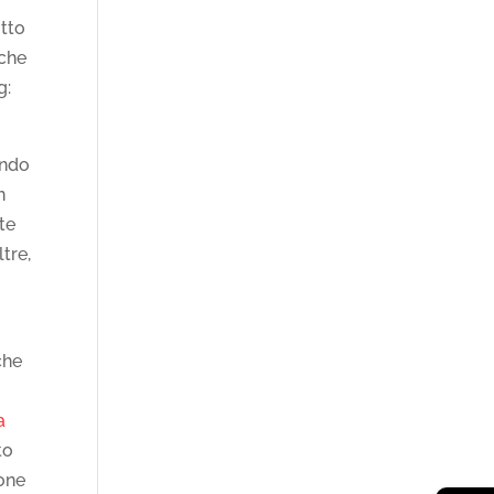
utto
 che
g:
ando
n
te
tre,
che
a
to
ione