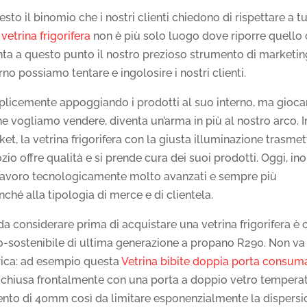
to il binomio che i nostri clienti chiedono di rispettare a t
vetrina frigorifera
non è più solo luogo dove riporre quello
enta a questo punto il nostro prezioso strumento di marketin
no possiamo tentare e ingolosire i nostri clienti.
emplicemente appoggiando i prodotti al suo interno, ma gioc
e vogliamo vendere, diventa un’arma in più al nostro arco. I
et, la vetrina frigorifera con la giusta illuminazione trasmet
offre qualità e si prende cura dei suoi prodotti. Oggi, inol
i lavoro tecnologicamente molto avanzati e sempre più
ché alla tipologia di merce e di clientela.
da considerare prima di acquistare una vetrina frigorifera è 
eco-sostenibile di ultima generazione a propano R290. Non va
trica: ad esempio questa
Vetrina bibite doppia porta consum
ra chiusa frontalmente con una porta a doppio vetro tempera
mento di 40mm così da limitare esponenzialmente la dispers